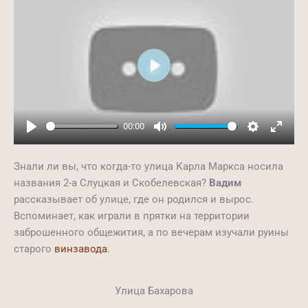
Play
00:00
Play
Mute
Settings
Ente
full
Знали ли вы, что когда-то улица Карла Маркса носила
названия 2-а Слуцкая и Скобелевская?
Вадим
рассказывает об улице, где он родился и вырос.
Вспоминает, как играли в прятки на территории
заброшенного общежития, а по вечерам изучали руины
старого
винзавода
.
Улица Бахарова