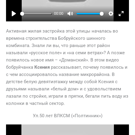
00:00
Play
Mute
Settings
Ente
full
Активная жилая застройка этой улицы началась во
времена строительства Бобруйского шинного
комбината. Знали ли вы, что раньше этот район
называли «русское поле» и «на семи ветрах»? А позже
появилось новое имя – «Доманский». В этом видео
бобруйчанка
Ксения
рассказывает, почему появилось и
с чем ассоциировалось название микрорайона. В
детстве белую девятиэтажку между собой Ксения с
друзьями называли «белый дом» и с удовольствием
лазали по стройке, играли в прятки, бегали пить воду из
колонки в частный сектор.
Ул.50 лет ВЛКСМ («Полтинник»)