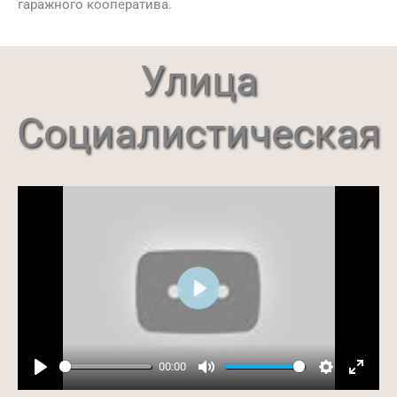
гаражного кооператива.
Улица
Социалистическая
Play
00:00
Play
Mute
Settings
Ente