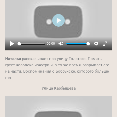
Play
00:00
Play
Mute
Settings
Ente
full
Наталья
рассказывает про улицу Толстого. Память
греет человека изнутри и, в то же время, разрывает его
на части. Воспоминания о Бобруйске, которого больше
нет.
Улица Карбышева