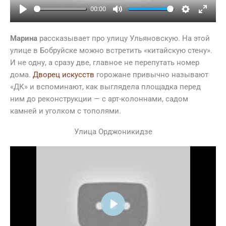
00:00
Play
Mute
Settings
Ente
full
Марина
рассказывает про улицу Ульяновскую. На этой
улице в Бобруйске можно встретить «китайскую стену».
И не одну, а сразу две, главное не перепутать номер
дома.
Дворец искусств
горожане привычно называют
«ДК» и вспоминают, как выглядела площадка перед
ним до реконструкции — с арт-колоннами, садом
камней и уголком с тополями.
Улица Орджоникидзе
Play