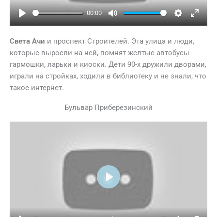
00:00
Play
Mute
Settings
Ente
full
Света Ачи
и проспект Строителей. Эта улица и люди,
которые выросли на ней, помнят желтые автобусы-
гармошки, ларьки и киоски. Дети 90-х дружили дворами,
играли на стройках, ходили в библиотеку и не знали, что
такое интернет.
Бульвар Приберезинский
Play