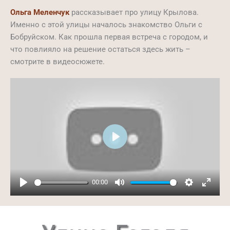
Ольга Меленчук
рассказывает про улицу Крылова.
Именно с этой улицы началось знакомство Ольги с
Бобруйском. Как прошла первая встреча с городом, и
что повлияло на решение остаться здесь жить –
смотрите в видеосюжете.
Play
00:00
Play
Mute
Settings
Ente
full