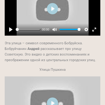
Play
00:00
Play
Mute
Settings
Ente
full
Эта улица – символ современного Бобруйска.
Бобруйчанин
Андрей
рассказывает про улицу
Советскую. Это видео о детских воспоминаниях и
преображении одной из центральных городских улиц.
Улица Пушкина