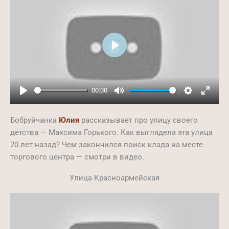
Play
00:00
Play
Mute
Settings
Ente
full
Бобруйчанка
Юлия
рассказывает про улицу своего
детства — Максима Горького. Как выглядела эта улица
20 лет назад? Чем закончился поиск клада на месте
торгового центра — смотри в видео.
Улица Красноармейская