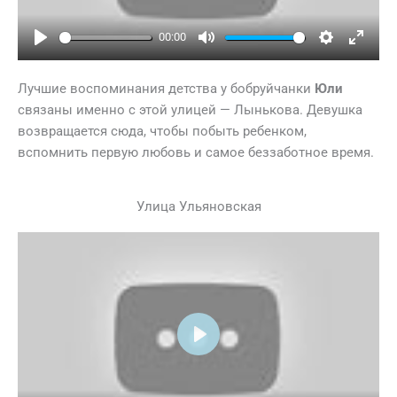
00:00
Play
Mute
Settings
Ente
full
Лучшие воспоминания детства у бобруйчанки
Юли
связаны именно с этой улицей — Лынькова. Девушка
возвращается сюда, чтобы побыть ребенком,
вспомнить первую любовь и самое беззаботное время.
Улица Ульяновская
Play