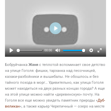
Play
00:00
Play
Mute
Settings
Ente
full
Бобруйчанка
Женя
с теплотой вспоминает свое детство
на улице Гоголя: фишки, тарзанка над песочницей,
казаки-разбойники и вышибалы. Не обошлось и без
тайного похода в морг… Удивительно, как улица Гоголя
может находиться на двух разных концах города? А еще
на этой улице можно найти «деревенскую» почту. На
Гоголя все еще можно увидеть памятник природы «
Дуб-
великан
«, а также карьер Черепичный — озеро на месте