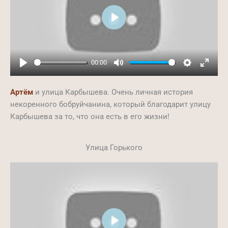
Play
00:00
Play
Mute
Settings
Ente
full
Артём
и улица Карбышева. Очень личная история
некоренного бобруйчанина, который благодарит улицу
Карбышева за то, что она есть в его жизни!
Улица Горького