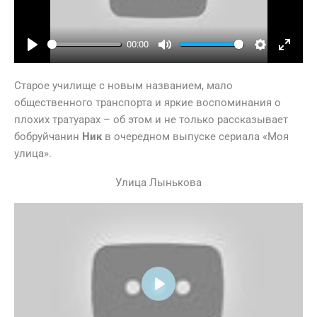
00:00
Play
Mute
Settings
Ente
full
Старое училище с новым названием, мало
общественного транспорта и яркие воспоминания о
плохих тратуарах – об этом и не только рассказывает
бобруйчанин
Ник
в очередном выпуске сериала «Моя
улица».
Улица Лынькова
Play