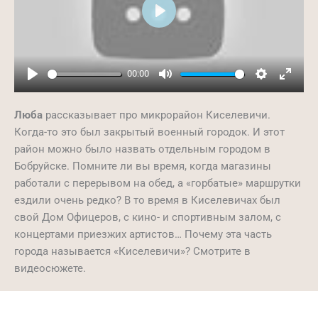
Play
00:00
Play
Mute
Settings
Ente
full
Люба
рассказывает про микрорайон Киселевичи.
Когда-то это был закрытый военный городок. И этот
район можно было назвать отдельным городом в
Бобруйске. Помните ли вы время, когда магазины
работали с перерывом на обед, а «горбатые» маршрутки
ездили очень редко? В то время в Киселевичах был
свой Дом Офицеров, с кино- и спортивным залом, с
концертами приезжих артистов… Почему эта часть
города называется «Киселевичи»? Смотрите в
видеосюжете.