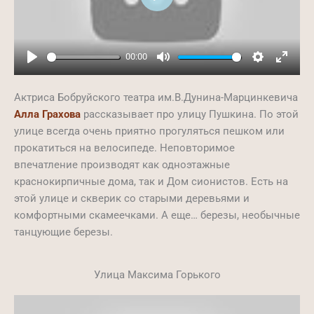
Play
00:00
Play
Mute
Settings
Ente
full
Актриса Бобруйского театра им.В.Дунина-Марцинкевича
Алла Грахова
рассказывает про улицу Пушкина. По этой
улице всегда очень приятно прогуляться пешком или
прокатиться на велосипеде. Неповторимое
впечатление производят как одноэтажные
краснокирпичные дома, так и Дом сионистов. Есть на
этой улице и скверик со старыми деревьями и
комфортными скамеечками. А еще… березы, необычные
танцующие березы.
Улица Максима Горького