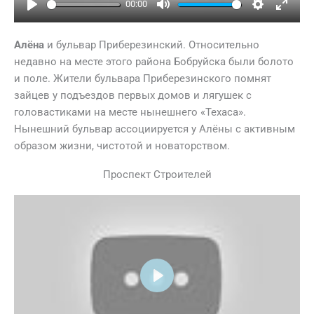
00:00
Play
Mute
Settings
Ente
full
Алёна
и бульвар Приберезинский. Относительно
недавно на месте этого района Бобруйска были болото
и поле. Жители бульвара Приберезинского помнят
зайцев у подъездов первых домов и лягушек с
головастиками на месте нынешнего «Техаса».
Нынешний бульвар ассоциируется у Алёны с активным
образом жизни, чистотой и новаторством.
Проспект Строителей
Play