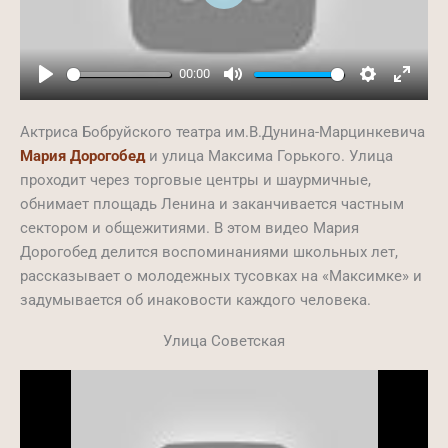
Play
00:00
Play
Mute
Settings
Ente
full
Актриса Бобруйского театра им.В.Дунина-Марцинкевича
Мария Дорогобед
и улица Максима Горького. Улица
проходит через торговые центры и шаурмичные,
обнимает площадь Ленина и заканчивается частным
сектором и общежитиями. В этом видео Мария
Дорогобед делится воспоминаниями школьных лет,
рассказывает о молодежных тусовках на «Максимке» и
задумывается об инаковости каждого человека.
Улица Советская