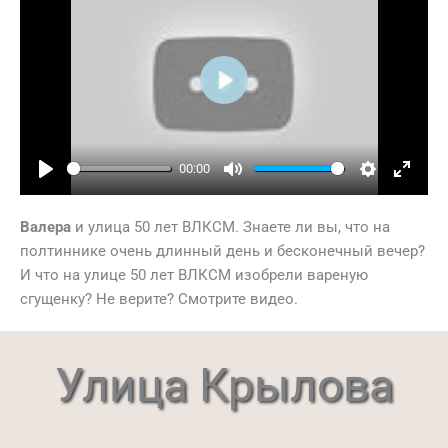
Play
00:00
Play
Mute
Settings
Ente
full
Валера
и улица 50 лет ВЛКСМ. Знаете ли вы, что на
полтиннике очень длинный день и бесконечный вечер?
И что на улице 50 лет ВЛКСМ изобрели вареную
сгущенку? Не верите? Смотрите видео.
Улица Крылова