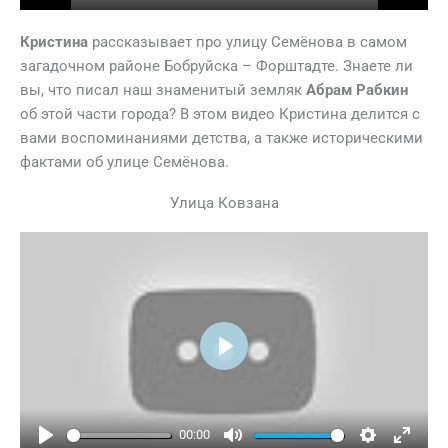
Play
Mute
Settings
Ente
full
Кристина
рассказывает про улицу Семёнова в самом
загадочном районе Бобруйска – Форштадте. Знаете ли
вы, что писал наш знаменитый земляк
Абрам Рабкин
об этой части города? В этом видео Кристина делится с
вами воспоминаниями детства, а также историческими
фактами об улице Семёнова.
Улица Ковзана
Play
00:00